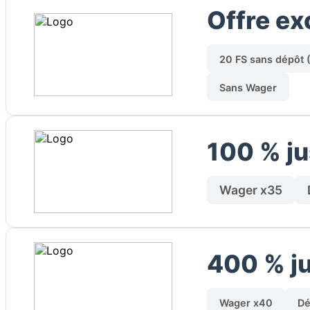
Offre ex
20 FS sans dépôt 
Sans Wager
100 % ju
Wager x35
400 % j
Wager x40
Dé