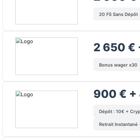
20 FS Sans Dépôt
2 650 €
Bonus wager x30
900 € +
Dépôt : 10€ + Cry
Retrait Instantan