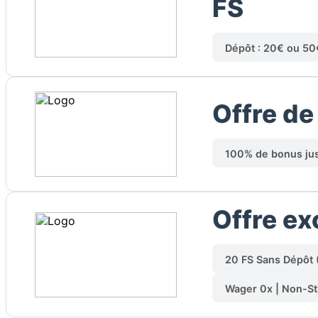
FS
Dépôt : 20€ ou 50
Offre de
100% de bonus ju
Offre ex
20 FS Sans Dépôt
Wager 0x | Non-St