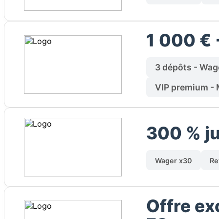
1 000 € 
3 dépôts - Wag
VIP premium - M
300 % ju
Wager x30
Re
Offre ex