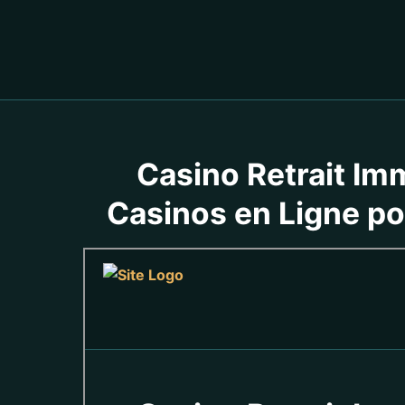
Casino Retrait Imm
Casinos en Ligne p