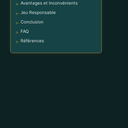
Avantages et Inconvénients
Jeu Responsable
Conclusion
FAQ
Références