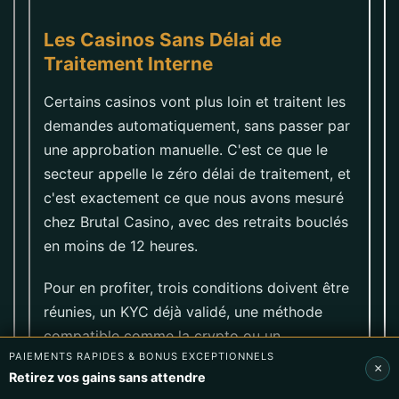
PAIEMENTS RAPIDES & BONUS EXCEPTIONNELS
×
Retirez vos gains sans attendre